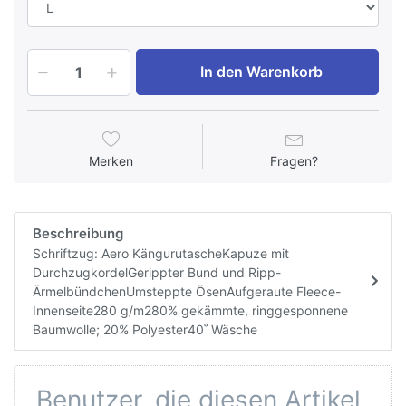
In den Warenkorb
Merken
Fragen?
Beschreibung
Schriftzug: Aero KängurutascheKapuze mit
DurchzugkordelGerippter Bund und Ripp-
ÄrmelbündchenUmsteppte ÖsenAufgeraute Fleece-
Innenseite280 g/m280% gekämmte, ringgesponnene
Baumwolle; 20% Polyester40˚ Wäsche
Benutzer, die diesen Artikel