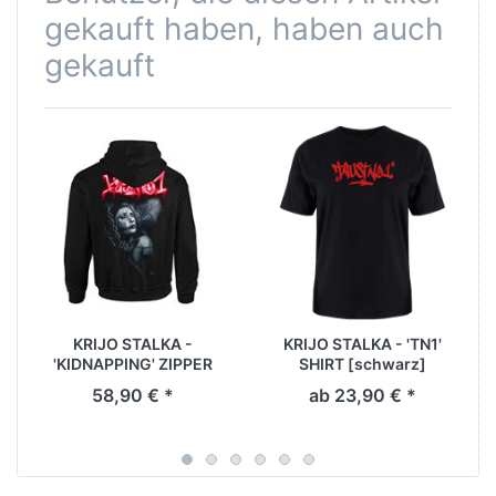
gekauft haben, haben auch
gekauft
-
KRIJO STALKA -
KRIJO STALKA - 'TN1'
'KIDNAPPING' ZIPPER
SHIRT [schwarz]
[schwarz]
58,90 € *
ab 23,90 € *