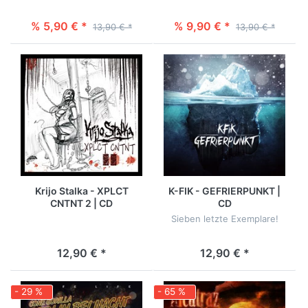
% 5,90 € *
% 9,90 € *
13,90 € *
13,90 € *
Krijo Stalka - XPLCT
K-FIK - GEFRIERPUNKT |
CNTNT 2 | CD
CD
Sieben letzte Exemplare!
12,90 € *
12,90 € *
- 29 %
- 65 %