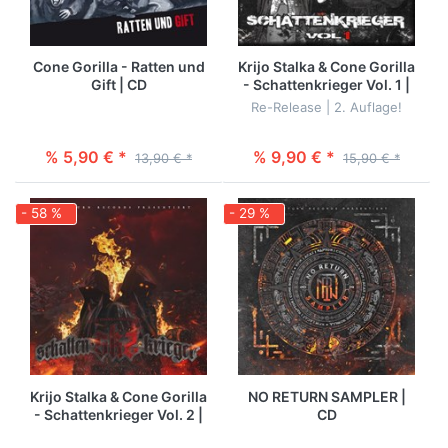
Cone Gorilla - Ratten und
Krijo Stalka & Cone Gorilla
Gift | CD
- Schattenkrieger Vol. 1 |
CD
Re-Release | 2. Auflage!
% 5,90 € *
% 9,90 € *
13,90 € *
15,90 € *
- 58 %
- 29 %
Krijo Stalka & Cone Gorilla
NO RETURN SAMPLER |
- Schattenkrieger Vol. 2 |
CD
CD