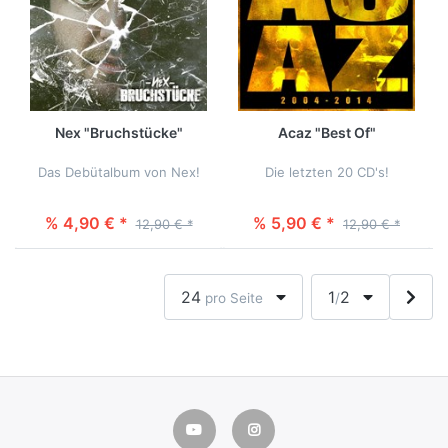
Nex "Bruchstücke"
Acaz "Best Of"
Das Debütalbum von Nex!
Die letzten 20 CD's!
% 4,90 € *
% 5,90 € *
12,90 € *
12,90 € *
24
1
2
pro Seite
/