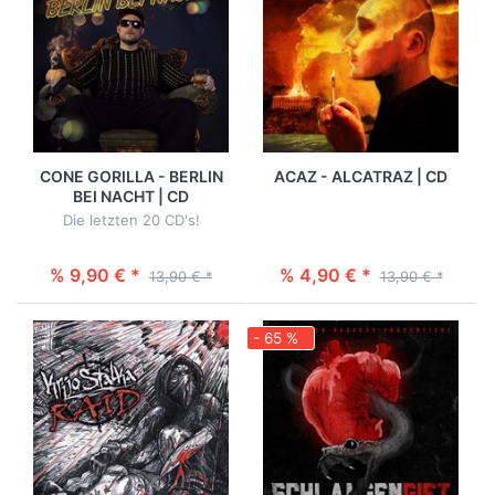
CONE GORILLA - BERLIN
ACAZ - ALCATRAZ | CD
BEI NACHT | CD
Die letzten 20 CD's!
% 9,90 € *
% 4,90 € *
13,90 € *
13,90 € *
- 65 %