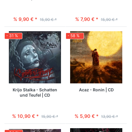
% 9,90 € *
% 7,90 € *
15,90 € *
15,90 € *
- 31 %
- 58 %
Krijo Stalka - Schatten
Acaz - Ronin | CD
und Teufel | CD
% 10,90 € *
% 5,90 € *
15,90 € *
13,90 € *