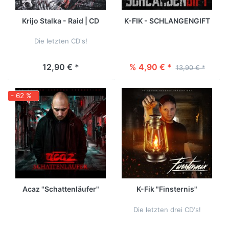
Krijo Stalka - Raid | CD
K-FIK - SCHLANGENGIFT
Die letzten CD's!
12,90 € *
% 4,90 € *
13,90 € *
- 62 %
Acaz "Schattenläufer"
K-Fik "Finsternis"
Die letzten drei CD‘s!