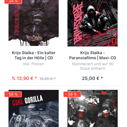
- 24 %
Krijo Stalka - Ein kalter
Krijo Stalka -
Tag in der Hölle | CD
Paranoiafilme | Maxi-CD
inkl. Poster!
Nummeriert und auf 90
Stück limitiert!
% 12,90 € *
25,00 € *
16,90 € *
- 58 %
- 38 %