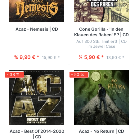
Acaz - Nemesis | CD
Cone Gorilla - 'In den
Klauen des Raben' EP | CD
Auf 300 Stk. limitiert! | CD
im Jewel Case
% 9,90 € *
% 5,90 € *
15,90 € *
13,90 € *
- 38 %
- 50 %
Acaz - Best Of 2014-2020
Acaz - No Return | CD
| CD