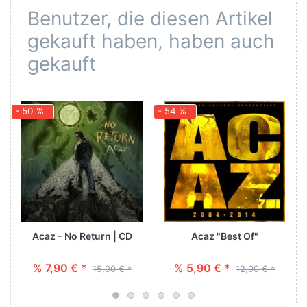
Benutzer, die diesen Artikel
gekauft haben, haben auch
gekauft
- 50 %
- 54 %
-
Acaz - No Return | CD
Acaz "Best Of"
% 7,90 € *
% 5,90 € *
15,90 € *
12,90 € *