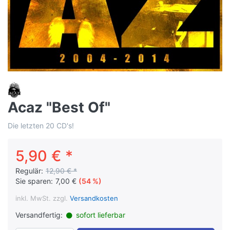
Acaz "Best Of"
Die letzten 20 CD's!
5,90 € *
Regulär:
12,90 € *
Sie sparen:
7,00 €
(54 %)
inkl. MwSt. zzgl.
Versandkosten
Versandfertig:
sofort lieferbar