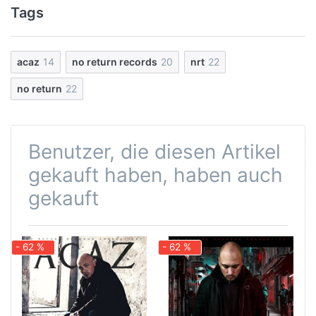
Tags
acaz
14
no return records
20
nrt
22
no return
22
Benutzer, die diesen Artikel
gekauft haben, haben auch
gekauft
- 62 %
- 62 %
-