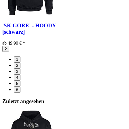
'SK GORE' - HOODY
[schwarz]
ab 49,90 € *
1
2
3
4
5
6
Zuletzt angesehen