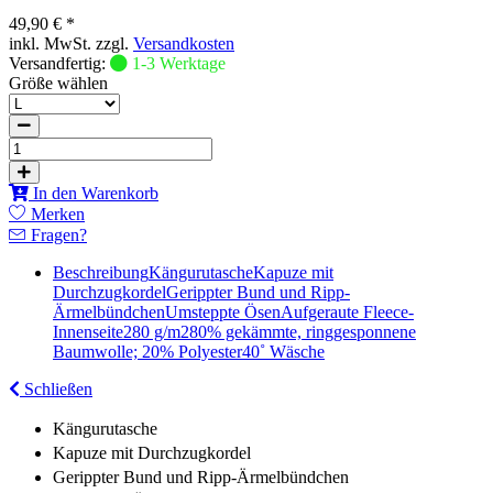
49,90 € *
inkl. MwSt. zzgl.
Versandkosten
Versandfertig:
1-3 Werktage
Größe wählen
In den Warenkorb
Merken
Fragen?
Beschreibung
KängurutascheKapuze mit
DurchzugkordelGerippter Bund und Ripp-
ÄrmelbündchenUmsteppte ÖsenAufgeraute Fleece-
Innenseite280 g/m280% gekämmte, ringgesponnene
Baumwolle; 20% Polyester40˚ Wäsche
Schließen
Kängurutasche
Kapuze mit Durchzugkordel
Gerippter Bund und Ripp-Ärmelbündchen