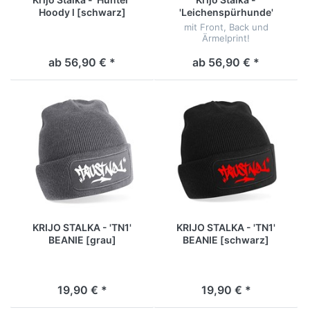
Hoody l [schwarz]
'Leichenspürhunde'
Hoody [schwarz]
mit Front, Back und
Ärmelprint!
ab 56,90 € *
ab 56,90 € *
KRIJO STALKA - 'TN1'
KRIJO STALKA - 'TN1'
BEANIE [grau]
BEANIE [schwarz]
19,90 € *
19,90 € *