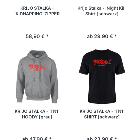
KRIJO STALKA -
Krijo Stalka - 'Night Kill'
'KIDNAPPING' ZIPPER
Shirt [schwarz]
[schwarz]
58,90 € *
ab 29,90 € *
KRIJO STALKA - 'TN1'
KRIJO STALKA - 'TN1'
HOODY [grau]
SHIRT [schwarz]
ab 47,90 € *
ab 23,90 € *