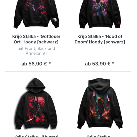
Krijo Stalka - 'Gottloser
Krijo Stalka - 'Hood of
Ort' Hoody [schwarz]
Doom' Hoody [schwarz]
mit Front, Back und
Ärmelprint!
ab 56,90 € *
ab 53,90 € *
Krijo Stalka - 'Hunter'
Krijo Stalka -