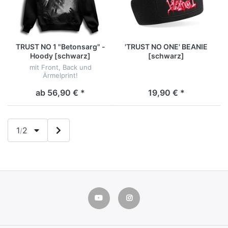
TRUST NO 1 "Betonsarg" -
'TRUST NO ONE' BEANIE
Hoody [schwarz]
[schwarz]
mit Front, Back und
Ärmelprint!
ab 56,90 € *
19,90 € *
1
2
/