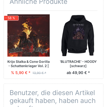
Ähnliche Produkte
- 58 %
Krijo Stalka & Cone Gorilla
'BLUTRACHE' - HOODY
- Schattenkrieger Vol. 2 |
[schwarz]
CD
% 5,90 € *
ab 49,90 € *
13,90 € *
Benutzer, die diesen Artikel
gekauft haben, haben auch