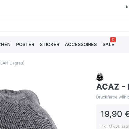
K
%
CHEN
POSTER
STICKER
ACCESSOIRES
SALE
EANIE (grau)
ACAZ - 
Druckfarbe wählb
19,90 €
inkl. MwSt. zzg