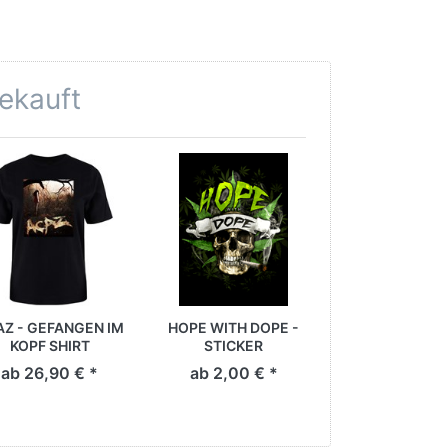
gekauft
Z - GEFANGEN IM
HOPE WITH DOPE -
NRTRN - SWE
KOPF SHIRT
STICKER
[schwarz]
ab 26,90 € *
ab 2,00 € *
40,90 € 