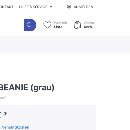
ONTAKT
HILFE & SERVICE
ANMELDEN
Wunsch
Waren
Liste
Korb
BEANIE (grau)
ar!
 *
l.
Versandkosten