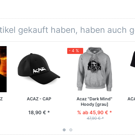
rtikel gekauft haben, haben auch 
- 4 %
AZ
ACAZ - CAP
Acaz "Dark Mind"
ACA
Hoody [grau]
18,90 € *
% ab 45,90 € *
47,90 € *