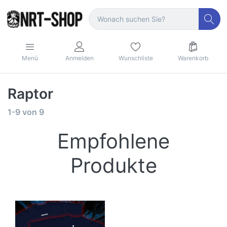
Menü
Anmelden
Wunschliste
Warenkorb
Raptor
1-9
von
9
Empfohlene
Produkte