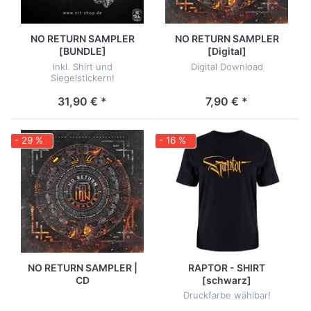
NO RETURN SAMPLER
NO RETURN SAMPLER
[BUNDLE]
[Digital]
inkl. Shirt und
Digital Download
Siegelstickern!
31,90 € *
7,90 € *
- 29 %
- 16 %
NO RETURN SAMPLER |
RAPTOR - SHIRT
CD
[schwarz]
Druckfarbe wählbar!