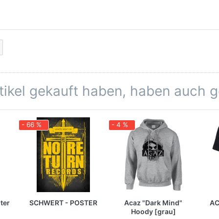
rtikel gekauft haben, haben auch 
- 66 %
- 4 %
ter
SCHWERT - POSTER
Acaz "Dark Mind"
AC
Hoody [grau]