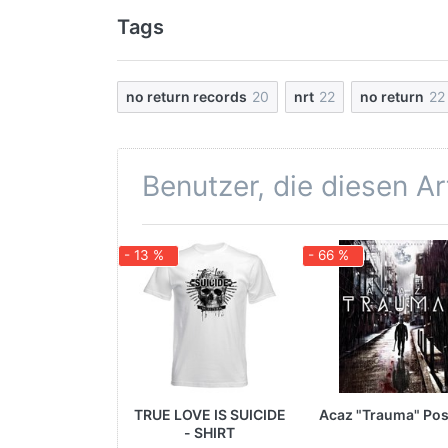
Tags
no return records
20
nrt
22
no return
22
Benutzer, die diesen A
- 13 %
- 66 %
TRUE LOVE IS SUICIDE
Acaz "Trauma" Pos
- SHIRT