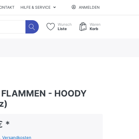
ONTAKT
HILFE & SERVICE
ANMELDEN
Wunsch
Waren
Liste
Korb
N FLAMMEN - HOODY
z)
€ *
l.
Versandkosten