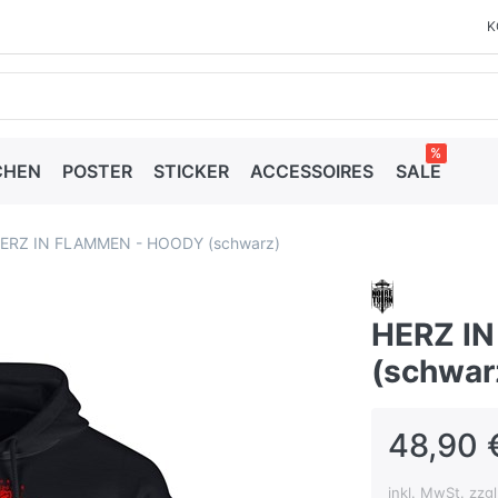
K
%
CHEN
POSTER
STICKER
ACCESSOIRES
SALE
ERZ IN FLAMMEN - HOODY (schwarz)
HERZ I
(schwar
48,90 
inkl. MwSt. zzg