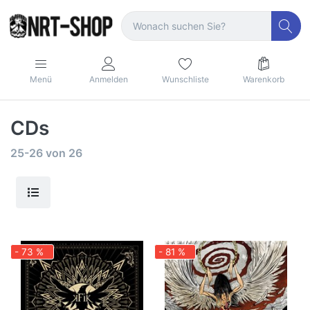
Menü
Anmelden
Wunschliste
Warenkorb
CDs
25-26
von
26
- 73 %
- 81 %