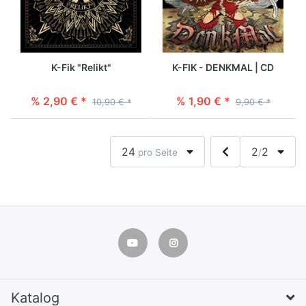
K-Fik "Relikt"
K-FIK - DENKMAL | CD
% 2,90 € *
% 1,90 € *
10,90 € *
9,90 € *
24
2
2
pro Seite
/
Katalog